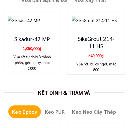
SikaGrout 214-
Sikadur-42 MP
11 HS
1,050,000
₫
640,000
₫
Vữa rót tự chảy 3 thành
phần, gốc epoxy, mác
Vữa rót, bù co ngót, mác
1000
800
KẾT DÍNH & TRÁM VÁ
Keo Epoxy
Keo PUR
Keo Neo Cấy Thép