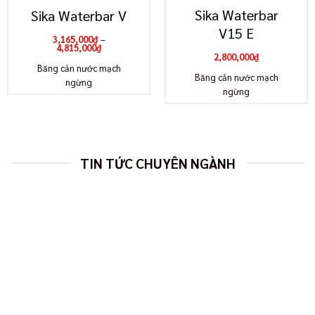
Sika Waterbar
Sika Waterbar V
V15 E
3,165,000
₫
–
Khoảng
4,815,000
₫
giá:
2,800,000
₫
từ
Băng cản nước mạch
3,165,000₫
Băng cản nước mạch
đến
ngừng
4,815,000₫
ngừng
TIN TỨC CHUYÊN NGÀNH