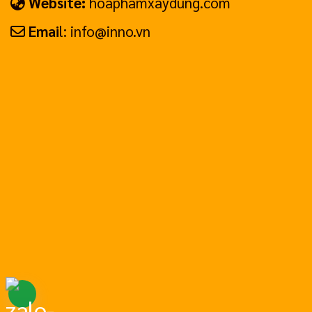
Website:
hoaphamxaydung.com
Emai
l: info@inno.vn
Hotline: 0799.999.658