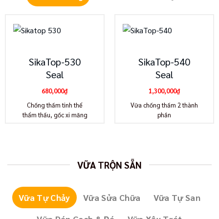
SikaTop-530
SikaTop-540
Seal
Seal
680,000
₫
1,300,000
₫
Chống thấm tinh thể
Vữa chống thấm 2 thành
thẩm thấu, gốc xi măng
phần
VỮA TRỘN SẴN
Vữa Tự Chảy
Vữa Sửa Chữa
Vữa Tự San
Vữa Dán Gạch & Đá
Vữa Xây Trát