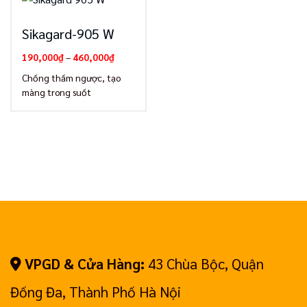
Sikagard-905 W
Khoảng
190,000
₫
–
460,000
₫
giá:
từ
Chống thấm ngược, tạo
190,000₫
màng trong suốt
đến
460,000₫
VPGD & Cửa Hàng:
43 Chùa Bộc, Quận
Đống Đa, Thành Phố Hà Nội