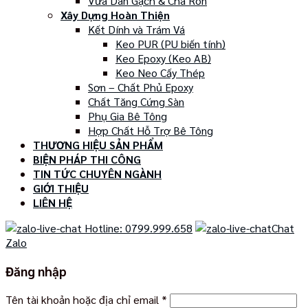
Vữa Dán Gạch & Chà Ron
Xây Dựng Hoàn Thiện
Kết Dính và Trám Vá
Keo PUR (PU biến tính)
Keo Epoxy (Keo AB)
Keo Neo Cấy Thép
Sơn – Chất Phủ Epoxy
Chất Tăng Cứng Sàn
Phụ Gia Bê Tông
Hợp Chất Hỗ Trợ Bê Tông
THƯƠNG HIỆU SẢN PHẨM
BIỆN PHÁP THI CÔNG
TIN TỨC CHUYÊN NGÀNH
GIỚI THIỆU
LIÊN HỆ
Hotline: 0799.999.658
Chat
Zalo
Đăng nhập
Tên tài khoản hoặc địa chỉ email
*