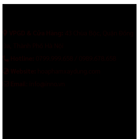
VPGD & Cửa Hàng:
43 Chùa Bộc, Quận Đống
Đa, Thành Phố Hà Nội
Hotline:
0799.999.658 / 0989.678.658
Website:
hoaphamxaydung.com
Emai
l: info@inno.vn