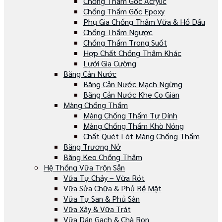
Chống Thấm Gốc Acrylic
Chống Thấm Gốc Epoxy
Phụ Gia Chống Thấm Vữa & Hồ Dầu
Chống Thấm Ngược
Chống Thấm Trong Suốt
Hợp Chất Chống Thấm Khác
Lưới Gia Cường
Băng Cản Nước
Băng Cản Nước Mạch Ngừng
Băng Cản Nước Khe Co Giãn
Màng Chống Thấm
Màng Chống Thấm Tự Dính
Màng Chống Thấm Khò Nóng
Chất Quét Lót Màng Chống Thấm
Băng Trương Nở
Băng Keo Chống Thấm
Hệ Thống Vữa Trộn Sẵn
Vữa Tự Chảy – Vữa Rót
Vữa Sửa Chữa & Phủ Bề Mặt
Vữa Tự San & Phủ Sàn
Vữa Xây & Vữa Trát
Vữa Dán Gạch & Chà Ron