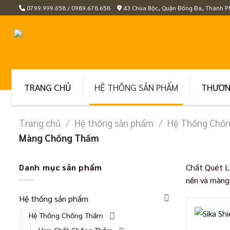
Skip
0799.999.658 / 0989.678.658
43 Chùa Bộc, Quận Đống Đa, Thành P
to
content
TRANG CHỦ
HỆ THỐNG SẢN PHẨM
THƯƠN
Trang chủ
/
Hệ thống sản phẩm
/
Hệ Thống Chố
Màng Chống Thấm
Danh mục sản phẩm
Chất Quét L
nền và màn
Hệ thống sản phẩm
Hệ Thống Chống Thấm
Hợp Chất Chống Thấm