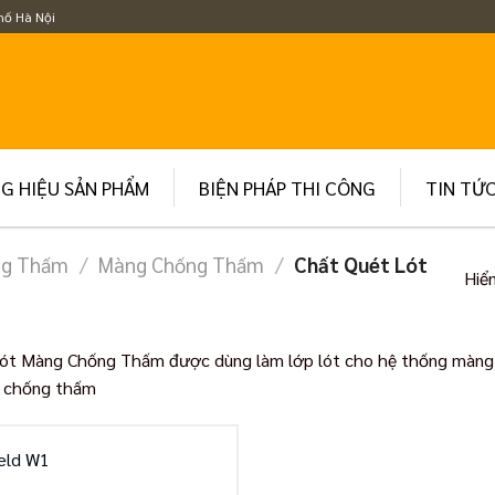
hố Hà Nội
G HIỆU SẢN PHẨM
BIỆN PHÁP THI CÔNG
TIN TỨ
ng Thấm
/
Màng Chống Thấm
/
Chất Quét Lót
Hiển
ót Màng Chống Thấm được dùng làm lớp lót cho hệ thống màng 
g chống thấm