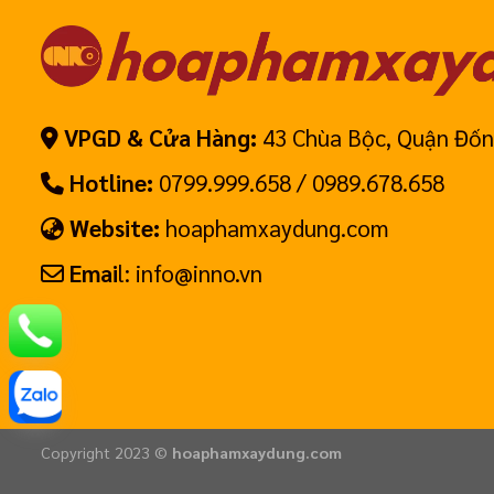
VPGD & Cửa Hàng:
43 Chùa Bộc, Quận Đốn
Hotline:
0799.999.658 / 0989.678.658
Website:
hoaphamxaydung.com
Emai
l: info@inno.vn
Hotline: 0799.999.658
Chat Zalo
Copyright 2023 ©
hoaphamxaydung.com