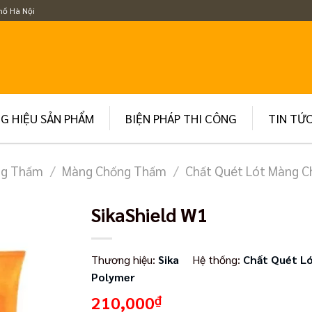
hố Hà Nội
G HIỆU SẢN PHẨM
BIỆN PHÁP THI CÔNG
TIN TỨ
ng Thấm
/
Màng Chống Thấm
/
Chất Quét Lót Màng 
SikaShield W1
Thương hiệu:
Sika
Hệ thống:
Chất Quét L
Polymer
210,000
₫