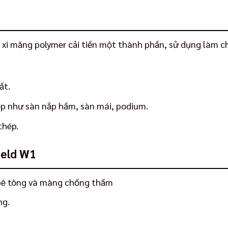
 xi măng polymer cải tiến một thành phần, sử dụng làm c
ất.
ép như sàn nắp hầm, sàn mái, podium.
thép.
ield W1
bê tông và màng chống thấm
ng.