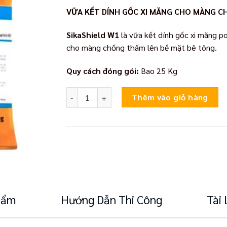
VỮA KẾT DÍNH GỐC XI MĂNG CHO MÀNG 
SikaShield W1
là vữa kết dính gốc xi măng p
cho màng chống thấm lên bề mặt bê tông.
Quy cách đóng gói:
Bao 25 Kg
SikaShield W1 số lượng
Thêm vào giỏ hàng
Phẩm
Hướng Dẫn Thi Công
Tài