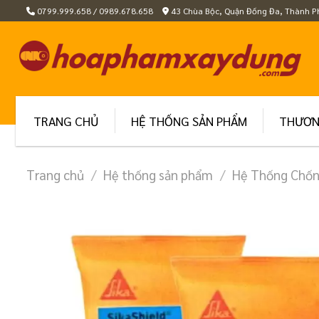
Skip
0799.999.658 / 0989.678.658
43 Chùa Bộc, Quận Đống Đa, Thành P
to
content
TRANG CHỦ
HỆ THỐNG SẢN PHẨM
THƯƠN
Trang chủ
/
Hệ thống sản phẩm
/
Hệ Thống Chố