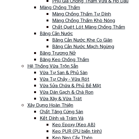
Phụ Gia Chống Thấm Vữa & Hồ Dầu
Màng Chống Thấm
Màng Chống Thấm Tự Dính
Màng Chống Thấm Khò Nóng
Chất Quét Lót Màng Chống Thấm
Băng Cản Nước
Băng Cản Nước Khe Co Giãn
Băng Cản Nước Mạch Ngừng
Băng Trương Nở
Băng Keo Chống Thấm
Hệ Thống Vữa Trộn Sẵn
Vữa Tự San & Phủ Sàn
Vữa Tự Chảy - Vữa Rót
Vữa Sửa Chữa & Phủ Bề Mặt
Vữa Dán Gạch & Chà Ron
Vữa Xây & Vữa Trát
Xây Dựng Hoàn Thiện
Chất Tăng Cứng Sàn
Kết Dính và Trám Vá
Keo Epoxy (Keo AB)
Keo PUR (PU biến tính)
Keo Neo Cấy Thép