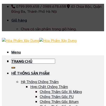
Skip
0799.999.658 / 0989.678.658
43 Chùa Bộc, Quận
to
Đống Đa, Thành Phố Hà Nội
content
Giỏ hàng
Chưa có sản phẩm trong giỏ hàng.
Menu
Tìm
TRANG CHỦ
kiếm:
HỆ THỐNG SẢN PHẨM
Hệ Thống Chống Thấm
Hợp Chất Chống Thấm
Chống Thấm Gốc Xi Măng
Chống Thấm Gốc PU
Chống Thấm Gốc Bitum