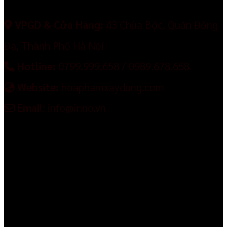
VPGD & Cửa Hàng:
43 Chùa Bộc, Quận Đống
Đa, Thành Phố Hà Nội
Hotline:
0799.999.658 / 0989.678.658
Website:
hoaphamxaydung.com
Emai
l: info@inno.vn