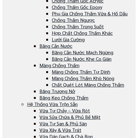
Chống Thấm Gốc Acrylic
Chống Thấm Gốc Epoxy
Phụ Gia Chống Thấm Vữa & Hồ Dầu
Chống Thấm Ngược
Chống Thấm Trong Suốt
Hợp Chất Chống Thấm Khác
Lưới Gia Cường
Băng Cản Nước
Băng Cản Nước Mạch Ngừng
Băng Cản Nước Khe Co Giãn
Màng Chống Thấm
Màng Chống Thấm Tự Dính
Màng Chống Thấm Khò Nóng
Chất Quét Lót Màng Chống Thấm
Băng Trương Nở
Băng Keo Chống Thấm
Hệ Thống Vữa Trộn Sẵn
Vữa Tự Chảy – Vữa Rót
Vữa Sửa Chữa & Phủ Bề Mặt
Vữa Tự San & Phủ Sàn
Vữa Xây & Vữa Trát
Vữa Dán Gạch & Chà Ron