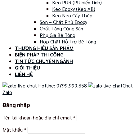
Keo PUR (PU biến tính)
Keo Epoxy (Keo AB)
Keo Neo Cấy Thép
Sơn – Chất Phủ Epoxy
Chất Tăng Cứng Sàn
Phụ Gia Bê Tông
Hợp Chất Hỗ Trợ Bê Tông
THƯƠNG HIỆU SẢN PHẨM
BIỆN PHÁP THI CÔNG
TIN TỨC CHUYÊN NGÀNH
GIỚI THIỆU
LIÊN HỆ
Hotline: 0799.999.658
Chat
Zalo
Đăng nhập
Tên tài khoản hoặc địa chỉ email
*
Mật khẩu
*