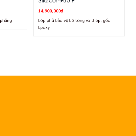
SikaCor-950 F
14,900,000
₫
 phẳng
Lớp phủ bảo vệ bê tông và thép, gốc
Epoxy