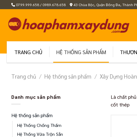
Skip
0799.999.658 / 0989.678.658
43 Chùa Bộc, Quận Đống Đa, Thành P
to
content
TRANG CHỦ
HỆ THỐNG SẢN PHẨM
THƯƠN
Trang chủ
/
Hệ thống sản phẩm
/
Xây Dựng Hoàn
Danh mục sản phẩm
Là chất phủ
cốt thép
Hệ thống sản phẩm
Hệ Thống Chống Thấm
Hệ Thống Vữa Trộn Sẵn