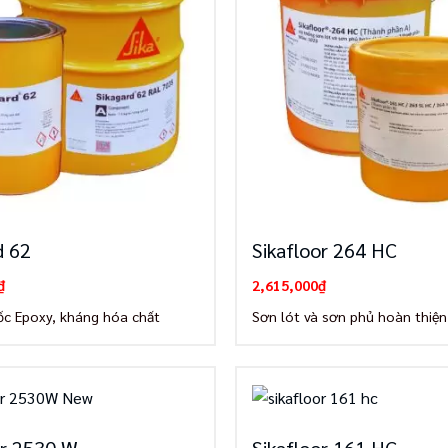
d 62
Sikafloor 264 HC
₫
2,615,000
₫
ốc Epoxy, kháng hóa chất
Sơn lót và sơn phủ hoàn thiệ