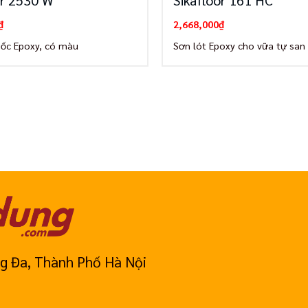
or 2530 W
Sikafloor 161 HC
₫
2,668,000
₫
gốc Epoxy, có màu
Sơn lót Epoxy cho vữa tự san
g Đa, Thành Phố Hà Nội