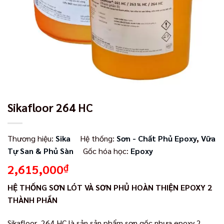
Sikafloor 264 HC
Thương hiệu:
Sika
Hệ thống:
Sơn - Chất Phủ Epoxy
,
Vữa
Tự San & Phủ Sàn
Gốc hóa học:
Epoxy
2,615,000
₫
HỆ THỐNG SƠN LÓT VÀ SƠN PHỦ HOÀN THIỆN EPOXY 2
THÀNH PHẦN
Sikafloor 264 HC là sản sản phẩm sơn gốc nhựa epoxy 2