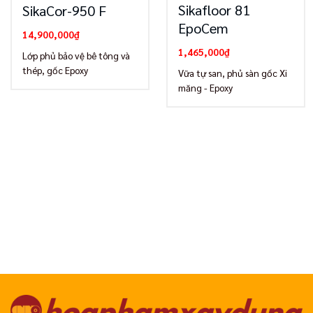
Sikafloor 81
SikaCor-950 F
EpoCem
14,900,000
₫
1,465,000
₫
Lớp phủ bảo vệ bê tông và
thép, gốc Epoxy
Vữa tự san, phủ sàn gốc Xi
măng - Epoxy