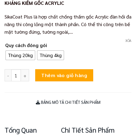
KHÁNG KIỀM GỐC ACRYLIC
560,000₫
đến
SikaCoat Plus là hợp chất chống thấm gốc Acrylic đàn hồi đa
2,500,000₫
năng thi công lỏng một thành phần. Có thể thi công trên bề
mặt tường đứng, tường ngoài,…
XÓA
Quy cách đóng gói
Thùng 20kg
Thùng 4kg
SikaCoat Plus số lượng
Thêm vào giỏ hàng
BẢNG MÔ TẢ CHI TIẾT SẢN PHẨM
Tổng Quan
Chi Tiết Sản Phẩm