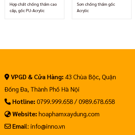
từ
Hợp chất chống thấm cao
Sơn chống thấm gốc
450,00
cấp, gốc PU-Acrylic
Acrylic
đến
2,100,0
VPGD & Cửa Hàng:
43 Chùa Bộc, Quận
Đống Đa, Thành Phố Hà Nội
Hotline:
0799.999.658 / 0989.678.658
Website:
hoaphamxaydung.com
Emai
l: info@inno.vn