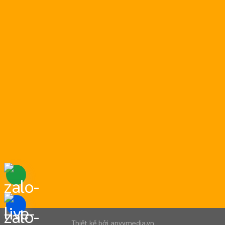
Hotline: 0799.999.658
Chat Zalo
Thiết kế bởi
anvymedia.vn