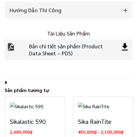
Hướng Dẫn Thi Công
Tài Liệu Sản Phẩm
Bản chi tiết sản phẩm (Product
Data Sheet – PDS)
Sản phẩm tương tự
Sikalastic 590
Sika RainTite
Khoảng
2,680,000
₫
450,000
₫
–
2,100,000
₫
giá: