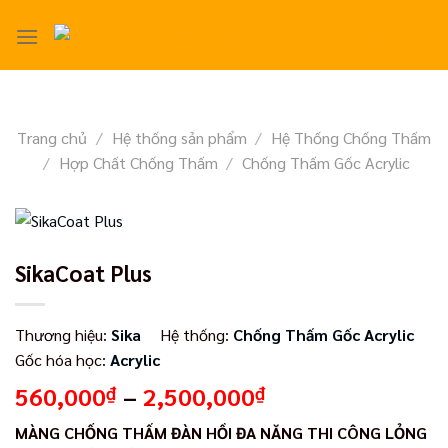
Skip
to
content
Trang chủ
/
Hệ thống sản phẩm
/
Hệ Thống Chống Thấm
/
Hợp Chất Chống Thấm
/
Chống Thấm Gốc Acrylic
SikaCoat Plus
Thương hiệu:
Sika
Hệ thống:
Chống Thấm Gốc Acrylic
Gốc hóa học:
Acrylic
Khoảng
560,000
–
2,500,000
₫
₫
giá:
MÀNG CHỐNG THẤM ĐÀN HỒI ĐA NĂNG THI CÔNG LỎNG
từ