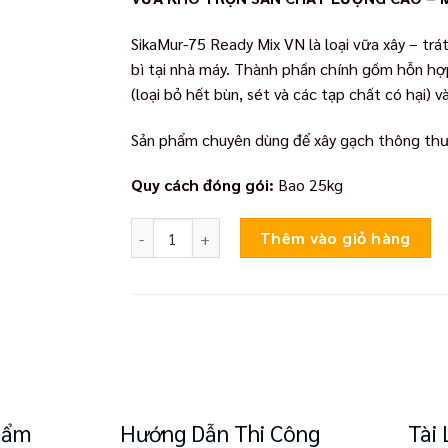
SikaMur-75 Ready Mix VN là loại vữa xây – tr
bì tại nhà máy. Thành phần chính gồm hỗn hợ
(loại bỏ hết bùn, sét và các tạp chất có hại) 
Sản phẩm chuyên dùng để xây gạch thông thườ
Quy cách đóng gói:
Bao 25kg
SikaMur-75 Ready Mix VN số lượng
Thêm vào giỏ hàng
Phẩm
Hướng Dẫn Thi Công
Tài