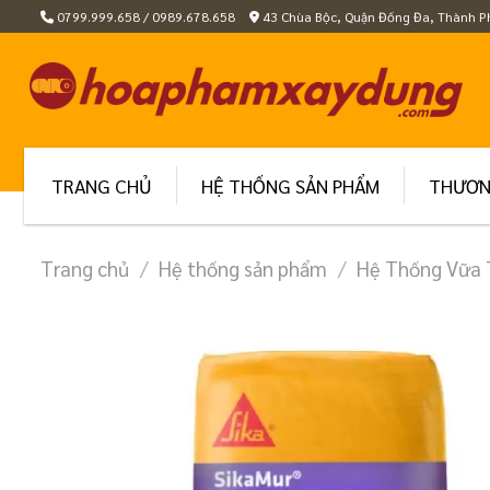
Skip
0799.999.658 / 0989.678.658
43 Chùa Bộc, Quận Đống Đa, Thành P
to
content
TRANG CHỦ
HỆ THỐNG SẢN PHẨM
THƯƠN
Trang chủ
/
Hệ thống sản phẩm
/
Hệ Thống Vữa 