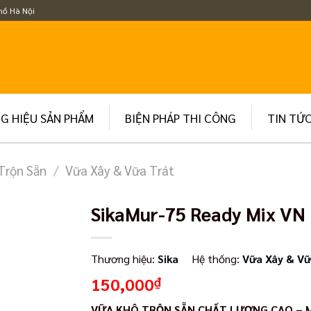
hố Hà Nội
G HIỆU SẢN PHẨM
BIỆN PHÁP THI CÔNG
TIN TỨ
Trộn Sẵn
/
Vữa Xây & Vữa Trát
SikaMur-75 Ready Mix VN
Thương hiệu:
Sika
Hệ thống:
Vữa Xây & Vữ
150,000
₫
VỮA KHÔ TRỘN SẴN CHẤT LƯỢNG CAO – 