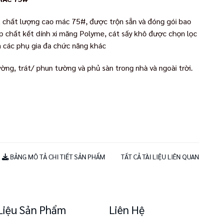
át chất lượng cao mác 75#, được trộn sẵn và đóng gói bao
p chất kết dính xi măng Polyme, cát sấy khô được chọn lọc
và các phụ gia đa chức năng khác
ng, trát/ phun tường và phủ sàn trong nhà và ngoài trời.
BẢNG MÔ TẢ CHI TIẾT SẢN PHẨM
TẤT CẢ TÀI LIỆU LIÊN QUAN
 Liệu Sản Phẩm
Liên Hệ