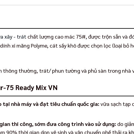
a xây - trát
chất lượng cao mác 75#, được trộn sẵn và đó
nh xi măng Polyme, cát sấy khô được chọn lọc (loại bỏ hế
 thông thường, trát/ phun tường và phủ sàn trong nhà và
ur-75 Ready Mix VN
tại nhà máy và đạt tiêu chuẩn quốc gia:
vữa sạch tạp c
 gian thi công, sớm đưa công trình vào sử dụng:
do giảm
m 90% thời gian dọn vệ sinh và vận chuyển phế thải ra kh