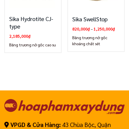
Sika Hydrotite CJ-
Sika SwellStop
type
Khoảng
820,000
₫
–
1,250,000
₫
giá:
2,185,000
₫
từ
Băng trương nở gốc
820,000
khoáng chất sét
đến
Băng trương nở gốc cao su
1,250,0
VPGD & Cửa Hàng:
43 Chùa Bộc, Quận