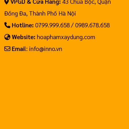
VPGD & Cửa Hàng:
43 Chùa Bộc, Quận
Đống Đa, Thành Phố Hà Nội
Hotline:
0799.999.658 / 0989.678.658
Website:
hoaphamxaydung.com
Emai
l: info@inno.vn