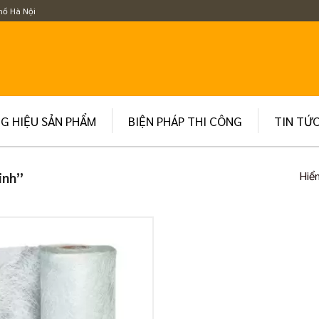
hố Hà Nội
G HIỆU SẢN PHẨM
BIỆN PHÁP THI CÔNG
TIN TỨ
Hiển
inh”