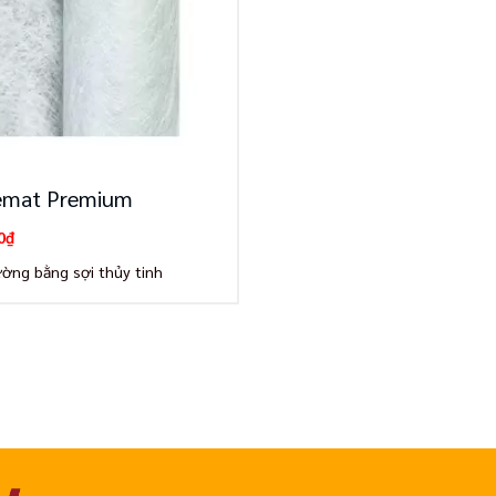
eemat Premium
0
₫
ường bằng sợi thủy tinh