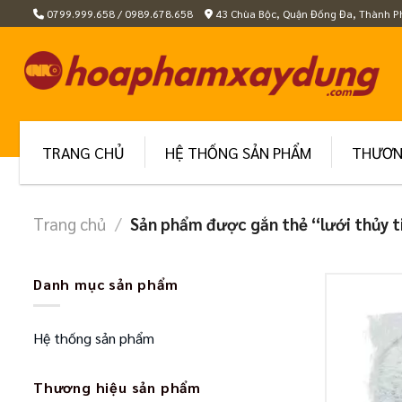
Skip
0799.999.658 / 0989.678.658
43 Chùa Bộc, Quận Đống Đa, Thành P
to
content
TRANG CHỦ
HỆ THỐNG SẢN PHẨM
THƯƠN
Trang chủ
/
Sản phẩm được gắn thẻ “lưới thủy t
Danh mục sản phẩm
Hệ thống sản phẩm
Thương hiệu sản phẩm