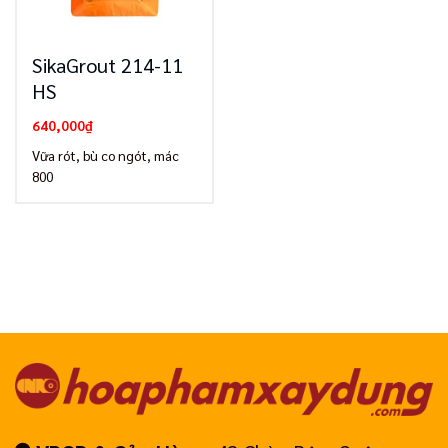
SikaGrout 214-11
HS
640,000
₫
Vữa rót, bù co ngót, mác
800