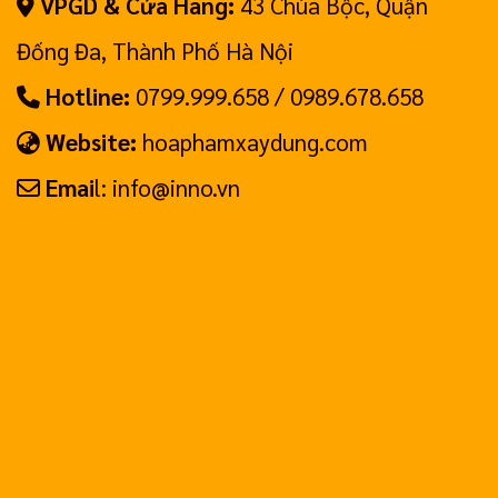
VPGD & Cửa Hàng:
43 Chùa Bộc, Quận
Đống Đa, Thành Phố Hà Nội
Hotline:
0799.999.658 / 0989.678.658
Website:
hoaphamxaydung.com
Emai
l: info@inno.vn