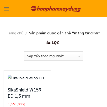
Skip
to
content
Trang chủ
/
Sản phẩm được gắn thẻ “màng tự dính”
LỌC
SikaShield W159
ED 1,5 mm
3,565,000
₫