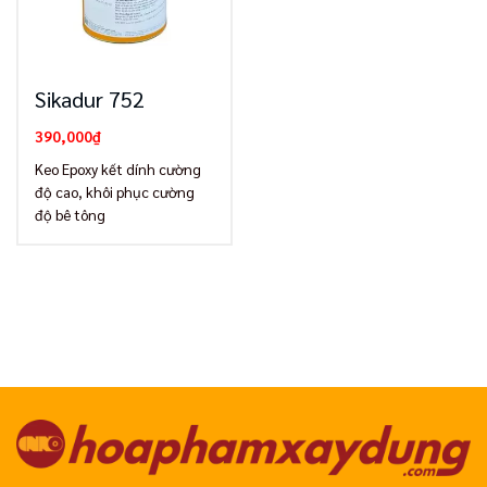
Sikadur 752
390,000
₫
Keo Epoxy kết dính cường
độ cao, khôi phục cường
độ bê tông