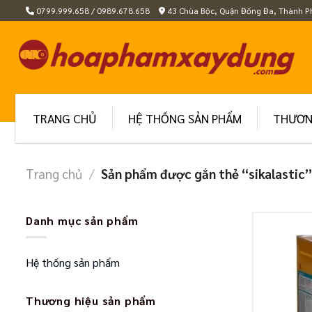
Skip
0799.999.658 / 0989.678.658
43 Chùa Bộc, Quận Đống Đa, Thành P
to
content
TRANG CHỦ
HỆ THỐNG SẢN PHẨM
THƯƠN
Trang chủ
/
Sản phẩm được gắn thẻ “sikalastic
Danh mục sản phẩm
Hệ thống sản phẩm
Thương hiệu sản phẩm