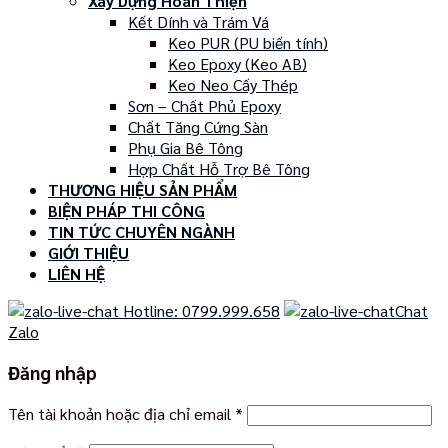
Xây Dựng Hoàn Thiện
Kết Dính và Trám Vá
Keo PUR (PU biến tính)
Keo Epoxy (Keo AB)
Keo Neo Cấy Thép
Sơn – Chất Phủ Epoxy
Chất Tăng Cứng Sàn
Phụ Gia Bê Tông
Hợp Chất Hỗ Trợ Bê Tông
THƯƠNG HIỆU SẢN PHẨM
BIỆN PHÁP THI CÔNG
TIN TỨC CHUYÊN NGÀNH
GIỚI THIỆU
LIÊN HỆ
Hotline: 0799.999.658
Chat
Zalo
Đăng nhập
Tên tài khoản hoặc địa chỉ email
*