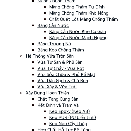
Màng Chống Thấm
Màng Chống Thấm Tự Dính
Màng Chống Thấm Khò Nóng
Chất Quét Lót Màng Chống Thấm
Băng Cản Nước
Băng Cản Nước Khe Co Giãn
Băng Cản Nước Mạch Ngừng
Băng Trương Nở
Băng Keo Chống Thấm
Hệ Thống Vữa Trộn Sẵn
Vữa Tự San & Phủ Sàn
Vữa Tự Chảy - Vữa Rót
Vữa Sửa Chữa & Phủ Bề Mặt
Vữa Dán Gạch & Chà Ron
Vữa Xây & Vữa Trát
Xây Dựng Hoàn Thiện
Chất Tăng Cứng Sàn
Kết Dính và Trám Vá
Keo Epoxy (Keo AB)
Keo PUR (PU biến tính)
Keo Neo Cấy Thép
Hợp Chất Hỗ Trợ Bê Tông