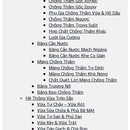
Chống Thấm Gốc Acrylic
Chống Thấm Gốc Epoxy
Phụ Gia Chống Thấm Vữa & Hồ Dầu
Chống Thấm Ngược
Chống Thấm Trong Suốt
Hợp Chất Chống Thấm Khác
Lưới Gia Cường
Băng Cản Nước
Băng Cản Nước Mạch Ngừng
Băng Cản Nước Khe Co Giãn
Màng Chống Thấm
Màng Chống Thấm Tự Dính
Màng Chống Thấm Khò Nóng
Chất Quét Lót Màng Chống Thấm
Băng Trương Nở
Băng Keo Chống Thấm
Hệ Thống Vữa Trộn Sẵn
Vữa Tự Chảy – Vữa Rót
Vữa Sửa Chữa & Phủ Bề Mặt
Vữa Tự San & Phủ Sàn
Vữa Xây & Vữa Trát
Vữa Dán Gạch & Chà Ron