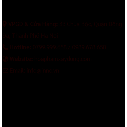
VPGD & Cửa Hàng:
43 Chùa Bộc, Quận Đống
Đa, Thành Phố Hà Nội
Hotline:
0799.999.658 / 0989.678.658
Website:
hoaphamxaydung.com
Emai
l: info@inno.vn