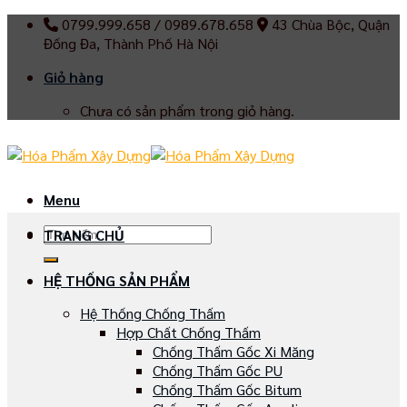
Skip
0799.999.658 / 0989.678.658
43 Chùa Bộc, Quận
to
Đống Đa, Thành Phố Hà Nội
content
Giỏ hàng
Chưa có sản phẩm trong giỏ hàng.
Menu
Tìm
TRANG CHỦ
kiếm:
HỆ THỐNG SẢN PHẨM
Hệ Thống Chống Thấm
Hợp Chất Chống Thấm
Chống Thấm Gốc Xi Măng
Chống Thấm Gốc PU
Chống Thấm Gốc Bitum