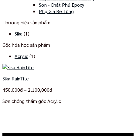
Sơn - Chất Phủ Epoxy
Phụ Gia Bê Tông
Thương hiệu sản phẩm
Sika
(1)
Gốc hóa học sản phẩm
Acrylic
(1)
Sika RainTite
Khoảng
450,000
₫
–
2,100,000
₫
giá:
Sơn chống thấm gốc Acrylic
từ
450,000₫
đến
2,100,000₫