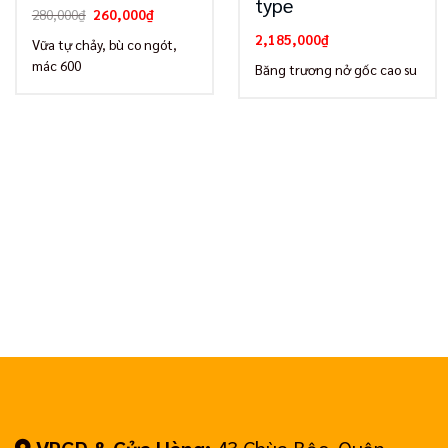
type
Giá
Giá
280,000
₫
260,000
₫
gốc
hiện
là:
tại
2,185,000
₫
Vữa tự chảy, bù co ngót,
280,000₫.
là:
mác 600
260,000₫.
Băng trương nở gốc cao su