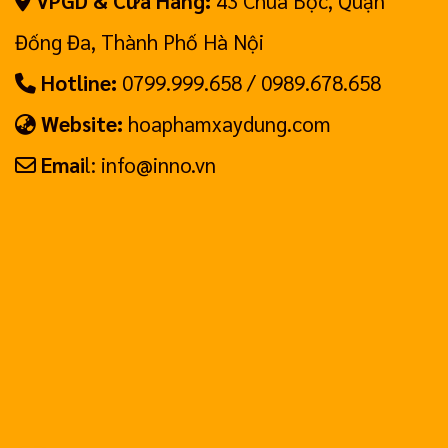
VPGD & Cửa Hàng:
43 Chùa Bộc, Quận
Đống Đa, Thành Phố Hà Nội
Hotline:
0799.999.658 / 0989.678.658
Website:
hoaphamxaydung.com
Emai
l: info@inno.vn