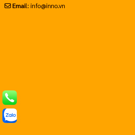
Emai
l: info@inno.vn
Hotline: 0799.999.658
Chat Zalo