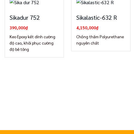
Sikadur 752
Sikalastic-632 R
390,000
₫
4,150,000
₫
Keo Epoxy kết dính cường
Chống thấm Polyurethane
độ cao, khôi phục cường
nguyên chất
độ bê tông