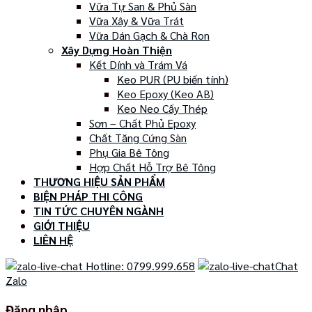
Vữa Tự San & Phủ Sàn
Vữa Xây & Vữa Trát
Vữa Dán Gạch & Chà Ron
Xây Dựng Hoàn Thiện
Kết Dính và Trám Vá
Keo PUR (PU biến tính)
Keo Epoxy (Keo AB)
Keo Neo Cấy Thép
Sơn – Chất Phủ Epoxy
Chất Tăng Cứng Sàn
Phụ Gia Bê Tông
Hợp Chất Hỗ Trợ Bê Tông
THƯƠNG HIỆU SẢN PHẨM
BIỆN PHÁP THI CÔNG
TIN TỨC CHUYÊN NGÀNH
GIỚI THIỆU
LIÊN HỆ
Hotline: 0799.999.658
Chat
Zalo
Đăng nhập