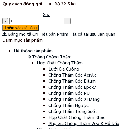
Quy cách đóng gói
Bộ 22,5 kg
Xóa
Sika
Injection-
Thêm vào giỏ hàng
101
Bảng mô tả Chi Tiết Sản Phẩm
Tất cả tài liệu liên quan
RC
Danh mục sản phẩm
số
lượng
Hệ thống sản phẩm
Hệ Thống Chống Thấm
Hợp Chất Chống Thấm
Lưới Gia Cường
Chống Thấm Gốc Acrylic
Chống Thấm Gốc Bitum
Chống Thấm Gốc Epoxy
Chống Thấm Gốc PU
Chống Thấm Gốc Xi Măng
Chống Thấm Ngược
Chống Thấm Trong Suốt
Hợp Chất Chống Thấm Khác
Phụ Gia Chống Thấm Vữa & Hồ Dầu