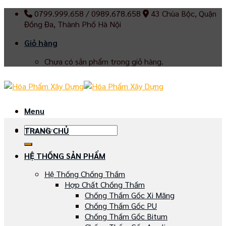
Skip
0799.999.658 / 0989.678.658
43 Chùa Bộc, Quận
to
Đống Đa, Thành Phố Hà Nội
content
Giỏ hàng
Chưa có sản phẩm trong giỏ hàng.
Menu
Tìm
TRANG CHỦ
kiếm:
HỆ THỐNG SẢN PHẨM
Hệ Thống Chống Thấm
Hợp Chất Chống Thấm
Chống Thấm Gốc Xi Măng
Chống Thấm Gốc PU
Chống Thấm Gốc Bitum