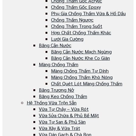
Chống Thấm Gốc Acrylic
Chống Thấm Gốc Epoxy
Phụ Gia Chống Thấm Vữa & Hồ Dầu
Chống Thấm Ngược
Chống Thấm Trong Suốt
Hợp Chất Chống Thấm Khác
Lưới Gia Cường
Băng Cản Nước
Băng Cản Nước Mạch Ngừng
Băng Cản Nước Khe Co Giãn
Màng Chống Thấm
Màng Chống Thấm Tự Dính
Màng Chống Thấm Khò Nóng
Chất Quét Lót Màng Chống Thấm
Băng Trương Nở
Băng Keo Chống Thấm
Hệ Thống Vữa Trộn Sẵn
Vữa Tự Chảy – Vữa Rót
Vữa Sửa Chữa & Phủ Bề Mặt
Vữa Tự San & Phủ Sàn
Vữa Xây & Vữa Trát
Vữa Dán Gạch & Chà Ron