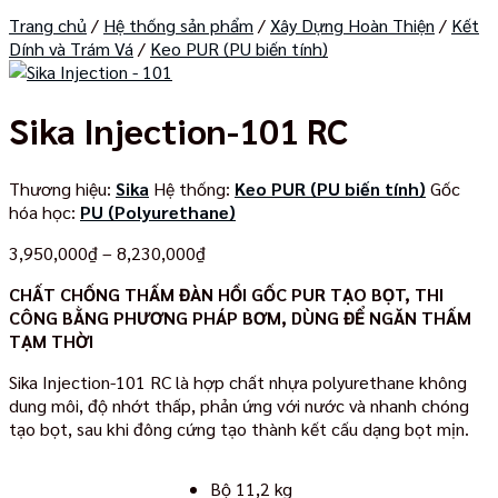
Trang chủ
/
Hệ thống sản phẩm
/
Xây Dựng Hoàn Thiện
/
Kết
Dính và Trám Vá
/
Keo PUR (PU biến tính)
Sika Injection-101 RC
Thương hiệu:
Sika
Hệ thống:
Keo PUR (PU biến tính)
Gốc
hóa học:
PU (Polyurethane)
Khoảng
3,950,000
₫
–
8,230,000
₫
giá:
CHẤT CHỐNG THẤM ĐÀN HỒI GỐC PUR TẠO BỌT, THI
từ
CÔNG BẰNG PHƯƠNG PHÁP BƠM, DÙNG ĐỂ NGĂN THẤM
3,950,000₫
TẠM THỜI
đến
8,230,000₫
Sika Injection-101 RC là hợp chất nhựa polyurethane không
dung môi, độ nhớt thấp, phản ứng với nước và nhanh chóng
tạo bọt, sau khi đông cứng tạo thành kết cấu dạng bọt mịn.
Bộ 11,2 kg