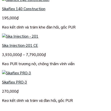
Sikaflex 140 Construction
195,000
₫
Keo kết dính và trám khe đàn hồi, gốc PUR
Sika Injection-201 CE
Khoảng
3,930,000
₫
–
7,790,000
₫
giá:
Keo PUR trương nở, chống thấm vĩnh viễn
từ
3,930,000₫
đến
7,790,000₫
Sikaflex PRO-3
270,000
₫
Keo kết dính và trám vá đàn hồi, gốc PUR