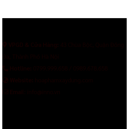
VPGD & Cửa Hàng:
43 Chùa Bộc, Quận Đống
Đa, Thành Phố Hà Nội
Hotline:
0799.999.658 / 0989.678.658
Website:
hoaphamxaydung.com
Emai
l: info@inno.vn