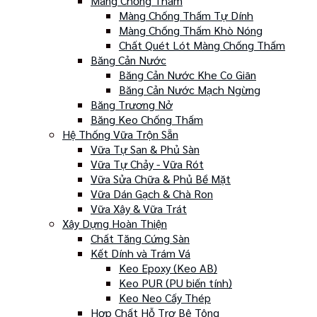
Màng Chống Thấm
Màng Chống Thấm Tự Dính
Màng Chống Thấm Khò Nóng
Chất Quét Lót Màng Chống Thấm
Băng Cản Nước
Băng Cản Nước Khe Co Giãn
Băng Cản Nước Mạch Ngừng
Băng Trương Nở
Băng Keo Chống Thấm
Hệ Thống Vữa Trộn Sẵn
Vữa Tự San & Phủ Sàn
Vữa Tự Chảy - Vữa Rót
Vữa Sửa Chữa & Phủ Bề Mặt
Vữa Dán Gạch & Chà Ron
Vữa Xây & Vữa Trát
Xây Dựng Hoàn Thiện
Chất Tăng Cứng Sàn
Kết Dính và Trám Vá
Keo Epoxy (Keo AB)
Keo PUR (PU biến tính)
Keo Neo Cấy Thép
Hợp Chất Hỗ Trợ Bê Tông