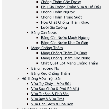
Chống Thấm Gốc Epoxy
Phụ Gia Chống Thấm Vữa & Hồ Dầu
Chống Thấm Ngược
Chống Thấm Trong Suốt
Hợp Chất Chống Thấm Khác
Lưới Gia Cường
Băng Cản Nước
Băng Cản Nước Mạch Ngừng
Băng Cản Nước Khe Co Giãn
Màng Chống Thấm
Màng Chống Thấm Tự Dính
Màng Chống Thấm Khò Nóng
Chất Quét Lót Màng Chống Thấm
Băng Trương Nở
Băng Keo Chống Thấm
Hệ Thống Vữa Trộn Sẵn
Vữa Tự Chảy – Vữa Rót
Vữa Sửa Chữa & Phủ Bề Mặt
Vữa Tự San & Phủ Sàn
Vữa Xây & Vữa Trát
Vữa Dán Gạch & Chà Ron
Xây Dựng Hoàn Thiện