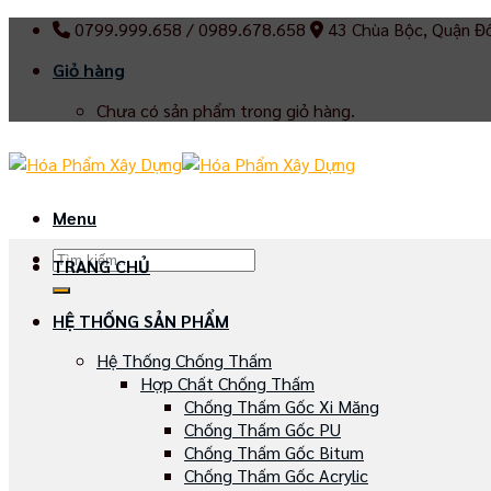
Skip
0799.999.658 / 0989.678.658
43 Chùa Bộc, Quận Đ
to
Giỏ hàng
content
Chưa có sản phẩm trong giỏ hàng.
Menu
Tìm
TRANG CHỦ
kiếm:
HỆ THỐNG SẢN PHẨM
Hệ Thống Chống Thấm
Hợp Chất Chống Thấm
Chống Thấm Gốc Xi Măng
Chống Thấm Gốc PU
Chống Thấm Gốc Bitum
Chống Thấm Gốc Acrylic