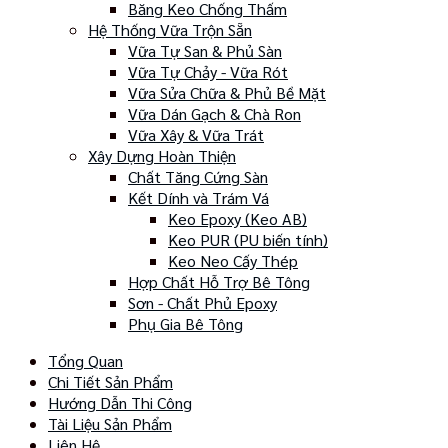
Băng Keo Chống Thấm
Hệ Thống Vữa Trộn Sẵn
Vữa Tự San & Phủ Sàn
Vữa Tự Chảy - Vữa Rót
Vữa Sửa Chữa & Phủ Bề Mặt
Vữa Dán Gạch & Chà Ron
Vữa Xây & Vữa Trát
Xây Dựng Hoàn Thiện
Chất Tăng Cứng Sàn
Kết Dính và Trám Vá
Keo Epoxy (Keo AB)
Keo PUR (PU biến tính)
Keo Neo Cấy Thép
Hợp Chất Hỗ Trợ Bê Tông
Sơn - Chất Phủ Epoxy
Phụ Gia Bê Tông
Tổng Quan
Chi Tiết Sản Phẩm
Hướng Dẫn Thi Công
Tài Liệu Sản Phẩm
Liên Hệ