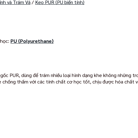
ính và Trám Vá
/
Keo PUR (PU biến tính)
 học:
PU (Polyurethane)
n, gốc PUR, dùng để trám nhiều loại hình dạng khe không những t
 chống thấm với các tính chất cơ học tốt, chịu được hóa chất và 