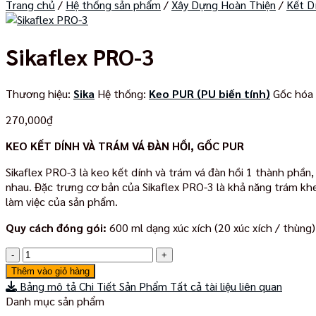
Trang chủ
/
Hệ thống sản phẩm
/
Xây Dựng Hoàn Thiện
/
Kết D
Sikaflex PRO-3
Thương hiệu:
Sika
Hệ thống:
Keo PUR (PU biến tính)
Gốc hóa
270,000
₫
KEO KẾT DÍNH VÀ TRÁM VÁ ĐÀN HỒI, GỐC PUR
Sikaflex PRO-3 là keo kết dính và trám vá đàn hồi 1 thành phầ
nhau. Đặc trưng cơ bản của Sikaflex PRO-3 là khả năng trám khe
làm việc của sản phẩm.
Quy cách đóng gói:
600 ml dạng xúc xích (20 xúc xích / thùng)
Sikaflex
PRO-
Thêm vào giỏ hàng
3
Bảng mô tả Chi Tiết Sản Phẩm
Tất cả tài liệu liên quan
số
Danh mục sản phẩm
lượng