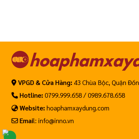
VPGD & Cửa Hàng:
43 Chùa Bộc, Quận Đốn
Hotline:
0799.999.658 / 0989.678.658
Website:
hoaphamxaydung.com
Emai
l: info@inno.vn
Hotline: 0799.999.658