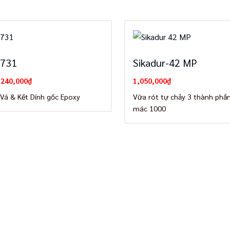
 731
Sikadur-42 MP
Giá
Giá
240,000
₫
1,050,000
₫
gốc
hiện
là:
tại
Vá & Kết Dính gốc Epoxy
Vữa rót tự chảy 3 thành phần
245,000₫.
là:
mác 1000
240,000₫.