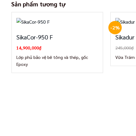
Sản phẩm tương tự
-2%
SikaCor-950 F
Sikadur
14,900,000
₫
245,000
₫
Lớp phủ bảo vệ bê tông và thép, gốc
Vữa Trám 
Epoxy