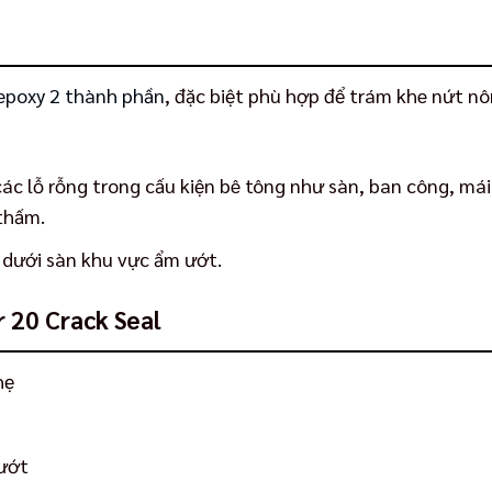
epoxy 2 thành phần
, đặc biệt phù hợp để trám khe nứt nô
ác lỗ rỗng trong cấu kiện bê tông như sàn, ban công, mái
thấm.
dưới sàn khu vực ẩm ướt.
r 20 Crack Seal
hẹ
 ướt