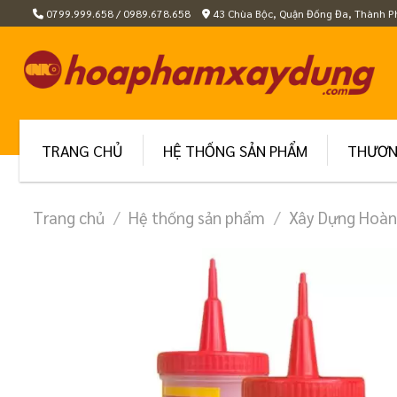
Skip
0799.999.658 / 0989.678.658
43 Chùa Bộc, Quận Đống Đa, Thành P
to
content
TRANG CHỦ
HỆ THỐNG SẢN PHẨM
THƯƠN
Trang chủ
/
Hệ thống sản phẩm
/
Xây Dựng Hoàn