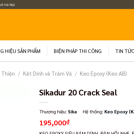
hố Hà Nội
G HIỆU SẢN PHẨM
BIỆN PHÁP THI CÔNG
TIN TỨ
 Thiện
/
Kết Dính và Trám Vá
/
Keo Epoxy (Keo AB)
Sikadur 20 Crack Seal
Thương hiệu:
Sika
Hệ thống:
Keo Epoxy (K
195,000
₫
KEO EPOXY SIÊU BÁM DÍNH, ĐÀN HỒI NHẸ,