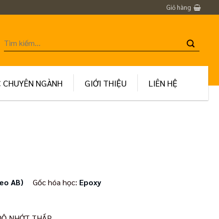
Giỏ hàng
Tìm
kiếm:
C CHUYÊN NGÀNH
GIỚI THIỆU
LIÊN HỆ
eo AB)
Gốc hóa học:
Epoxy
 ĐỘ NHỚT THẤP