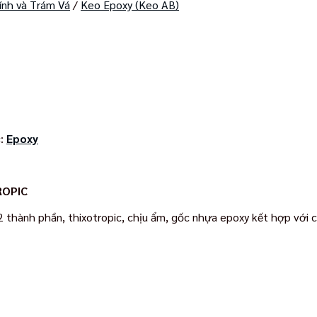
ính và Trám Vá
/
Keo Epoxy (Keo AB)
c:
Epoxy
ROPIC
 2 thành phần, thixotropic, chịu ẩm, gốc nhựa epoxy kết hợp với 