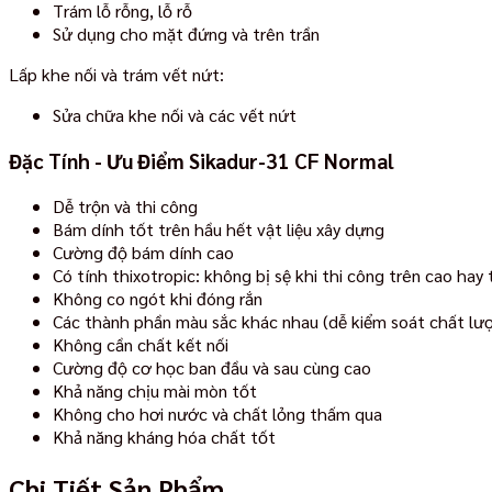
Trám lỗ rỗng, lỗ rỗ
Sử dụng cho mặt đứng và trên trần
Lấp khe nối và trám vết nứt:
Sửa chữa khe nối và các vết nứt
Đặc Tính - Ưu Điểm Sikadur-31 CF Normal
Dễ trộn và thi công
Bám dính tốt trên hầu hết vật liệu xây dựng
Cường độ bám dính cao
Có tính thixotropic: không bị sệ khi thi công trên cao hay 
Không co ngót khi đóng rắn
Các thành phần màu sắc khác nhau (dễ kiểm soát chất lượ
Không cần chất kết nối
Cường độ cơ học ban đầu và sau cùng cao
Khả năng chịu mài mòn tốt
Không cho hơi nước và chất lỏng thấm qua
Khả năng kháng hóa chất tốt
Chi Tiết Sản Phẩm