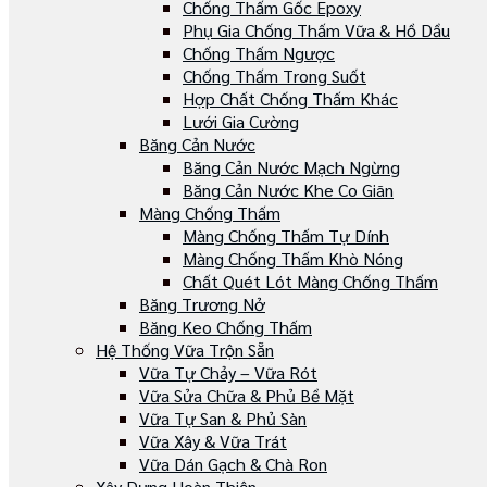
Chống Thấm Gốc Epoxy
Phụ Gia Chống Thấm Vữa & Hồ Dầu
Chống Thấm Ngược
Chống Thấm Trong Suốt
Hợp Chất Chống Thấm Khác
Lưới Gia Cường
Băng Cản Nước
Băng Cản Nước Mạch Ngừng
Băng Cản Nước Khe Co Giãn
Màng Chống Thấm
Màng Chống Thấm Tự Dính
Màng Chống Thấm Khò Nóng
Chất Quét Lót Màng Chống Thấm
Băng Trương Nở
Băng Keo Chống Thấm
Hệ Thống Vữa Trộn Sẵn
Vữa Tự Chảy – Vữa Rót
Vữa Sửa Chữa & Phủ Bề Mặt
Vữa Tự San & Phủ Sàn
Vữa Xây & Vữa Trát
Vữa Dán Gạch & Chà Ron
Xây Dựng Hoàn Thiện