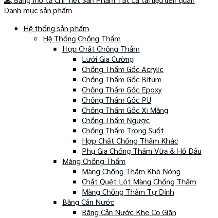
Normal
Danh mục sản phẩm
số
lượng
Hệ thống sản phẩm
Hệ Thống Chống Thấm
Hợp Chất Chống Thấm
Lưới Gia Cường
Chống Thấm Gốc Acrylic
Chống Thấm Gốc Bitum
Chống Thấm Gốc Epoxy
Chống Thấm Gốc PU
Chống Thấm Gốc Xi Măng
Chống Thấm Ngược
Chống Thấm Trong Suốt
Hợp Chất Chống Thấm Khác
Phụ Gia Chống Thấm Vữa & Hồ Dầu
Màng Chống Thấm
Màng Chống Thấm Khò Nóng
Chất Quét Lót Màng Chống Thấm
Màng Chống Thấm Tự Dính
Băng Cản Nước
Băng Cản Nước Khe Co Giãn