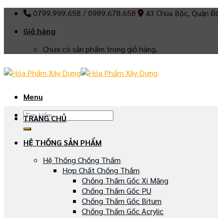
Skip
0799.999.658 / 0989.678.658
43 Chùa Bộc, Quận Đ
to
Giỏ hàng
content
Chưa có sản phẩm trong giỏ hàng.
Menu
Tìm
TRANG CHỦ
kiếm:
HỆ THỐNG SẢN PHẨM
Hệ Thống Chống Thấm
Hợp Chất Chống Thấm
Chống Thấm Gốc Xi Măng
Chống Thấm Gốc PU
Chống Thấm Gốc Bitum
Chống Thấm Gốc Acrylic