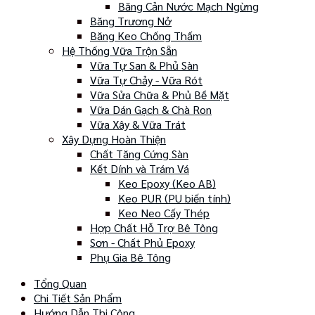
Băng Cản Nước Mạch Ngừng
Băng Trương Nở
Băng Keo Chống Thấm
Hệ Thống Vữa Trộn Sẵn
Vữa Tự San & Phủ Sàn
Vữa Tự Chảy - Vữa Rót
Vữa Sửa Chữa & Phủ Bề Mặt
Vữa Dán Gạch & Chà Ron
Vữa Xây & Vữa Trát
Xây Dựng Hoàn Thiện
Chất Tăng Cứng Sàn
Kết Dính và Trám Vá
Keo Epoxy (Keo AB)
Keo PUR (PU biến tính)
Keo Neo Cấy Thép
Hợp Chất Hỗ Trợ Bê Tông
Sơn - Chất Phủ Epoxy
Phụ Gia Bê Tông
Tổng Quan
Chi Tiết Sản Phẩm
Hướng Dẫn Thi Công