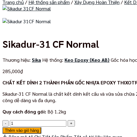
Trang chủ
/
Hệ thống sản phẩm
/
Xây Dựng Hoàn Thiện
/
Kết D
Sikadur-31 CF Normal
Thương hiệu:
Sika
Hệ thống:
Keo Epoxy (Keo AB)
Gốc hóa họ
285,000
₫
CHẤT KẾT DÍNH 2 THÀNH PHẦN GỐC NHỰA EPOXY THIXOT
Sikadur-31 CF Normal là chất kết dính kết cấu và vữa sửa chữa
công dễ dàng và đa dụng.
Quy cách đóng gói:
Bộ 1.2kg
Sikadur-
31
Thêm vào giỏ hàng
CF
Bảng mô tả Chi Tiết Sản Phẩm
Tất cả tài liệu liên quan